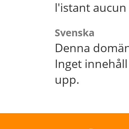
l'istant aucu
Svenska
Denna domän 
Inget innehål
upp.